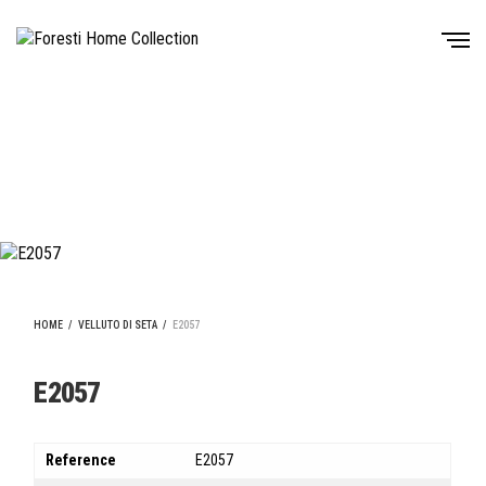
HOME
/
VELLUTO DI SETA
/
E2057
E2057
Reference
E2057