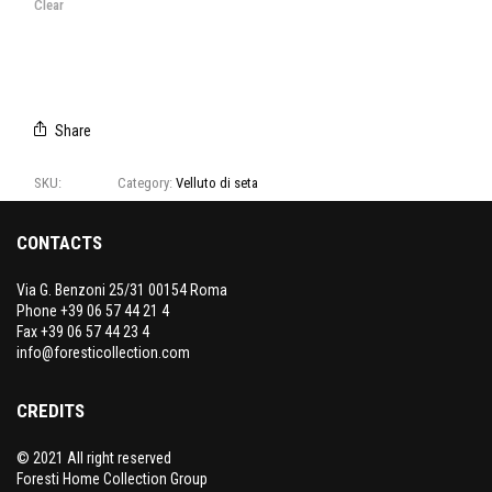
Clear
CAMPIONARIO
VELLUTO
Share
DI
SKU:
E2057
Category:
Velluto di seta
SETA
CONTACTS
Via G. Benzoni 25/31 00154 Roma
Phone +39 06 57 44 21 4
Fax +39 06 57 44 23 4
info@foresticollection.com
CREDITS
© 2021 All right reserved
Foresti Home Collection Group