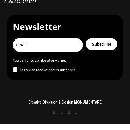
P. IVA 04412891006
Newsletter
Subscribe
You can unsubscribe at any time.
I agree to receive communications
Creative Direction & Design
MONUMENTARE